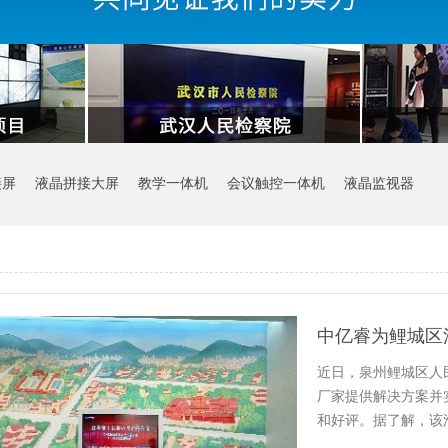
接屏
液晶拼接大屏
教学一体机
会议触控一体机
液晶监视器
中亿睿为鲤城区
近日，泉州鲤城区人
厂家提供解决方案并
和好评。据了解，该
互动…