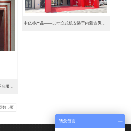
中亿睿产品——55寸立式机安装于内蒙古风尚小区处
中亿睿46寸拼接屏佛山百东社区打造平台服务系统
页数:5页
请您留言