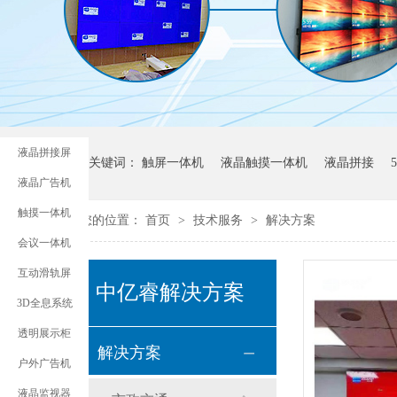
液晶拼接屏
热门关键词：
触屏一体机
液晶触摸一体机
液晶拼接
液晶广告机
触摸一体机
您的位置：
首页
>
技术服务
>
解决方案
广告机代理
会议一体机
互动滑轨屏
中亿睿解决方案
3D全息系统
透明展示柜
解决方案
户外广告机
液晶监视器