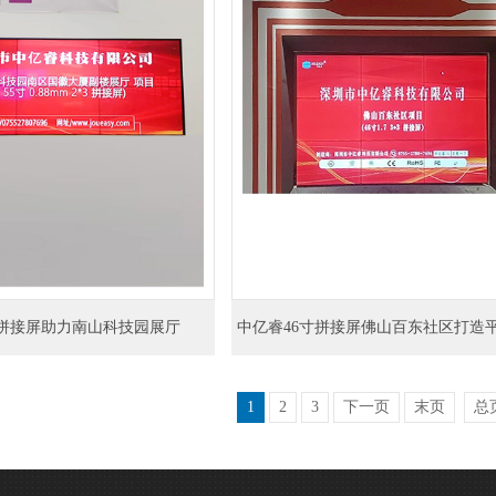
拼接屏助力南山科技园展厅
1
2
3
下一页
末页
总