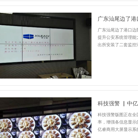
广东汕尾边了港口边
提升公安系统管理能
出所安装了二套监控
平。
科技强警 ▏中
科技强警版图正在全
率，增强各信息显示
亿睿商用大屏显示系