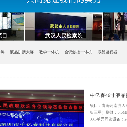
接屏
液晶拼接大屏
教学一体机
会议触控一体机
液晶监视器
项目：青海河南县人
板三星）拼缝：3.5MM
3X6单元周边设备：2