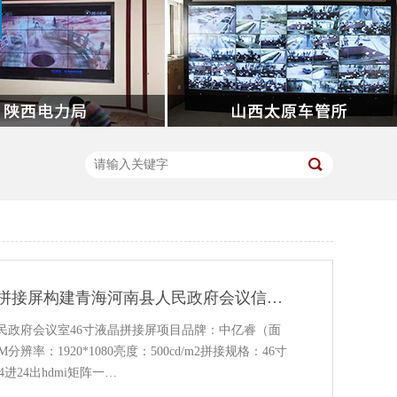
中亿睿46寸液晶拼接屏构建青海河南县人民政府会议信息化服务中心
民政府会议室46寸液晶拼接屏项目品牌：中亿睿（面
分辨率：1920*1080亮度：500cd/m2拼接规格：46寸
4进24出hdmi矩阵一…