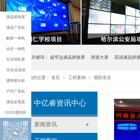
液晶拼接屏
液晶广告机
触摸一体机
会议一体机
热门关键词：
超窄边液晶拼接屏
拼接大屏
高清液晶拼
互动滑轨屏
3D全息系统
您的位置：
首页
>
工程案例
>
国防安全
透明展示柜
户外广告机
中亿睿资讯中心
液晶监视器
OLED透明屛
新闻资讯