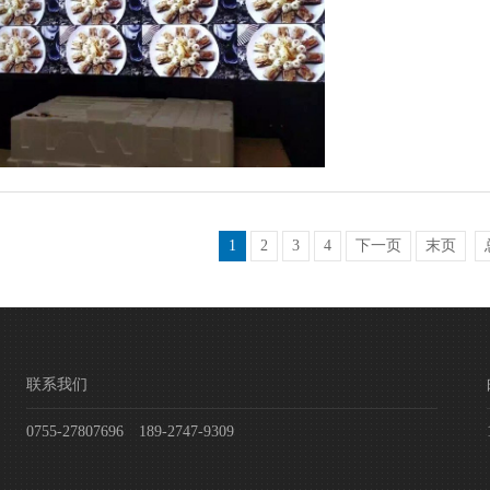
1
2
3
4
下一页
末页
联系我们
0755-27807696 189-2747-9309