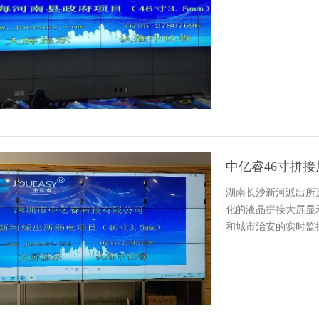
中亿睿46寸拼
湖南长沙新河派出所
化的液晶拼接大屏显
和城市治安的实时监