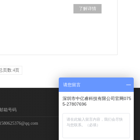
了解详情
总页数:4页
请您留言
深圳市中亿睿科技有限公司官网075
5-27807696
邮箱号码
1580625376@qq.com