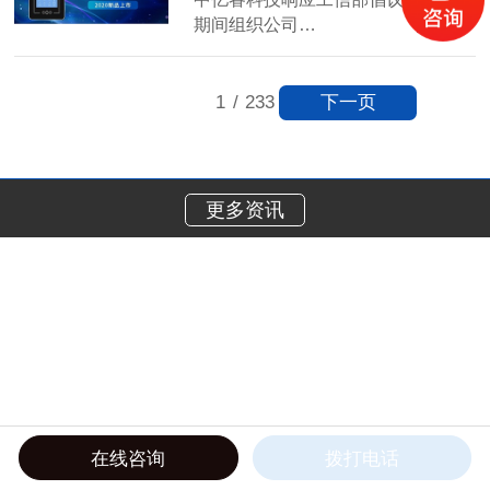
期间组织公司…
【详情】
下一页
1
/
233
更多资讯
在线咨询
拨打电话
在线电话
产品中心
工程案例
关于我们