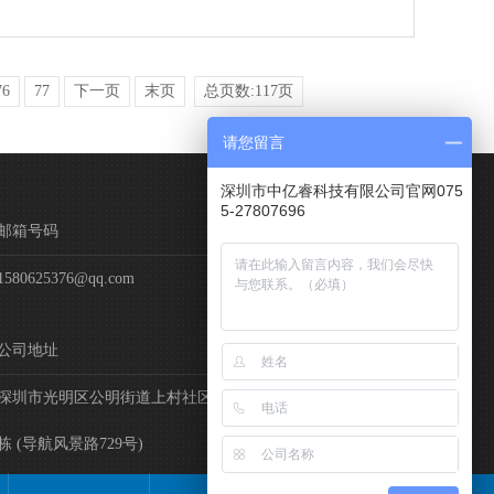
76
77
下一页
末页
总页数:117页
请您留言
深圳市中亿睿科技有限公司官网075
5-27807696
邮箱号码
1580625376@qq.com
公司地址
深圳市光明区公明街道上村社区同富裕旭发科技园第1栋034
栋 (导航风景路729号)