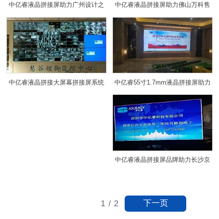
中亿睿液晶拼接屏助力广州设计之
中亿睿液晶拼接屏助力佛山万科售
都黄边村村属权益地快开发项目
楼中心打造可视化系统
中亿睿液晶拼接大屏幕拼接屏系统
中亿睿55寸1.7mm液晶拼接屏助力
方案打造山东临沂慧谷领御智慧小
青海玺云峰楼盘中心
区
中亿睿液晶拼接屏品牌助力长沙京
武浪琴山楼盘营销中心
下一页
1
/
2