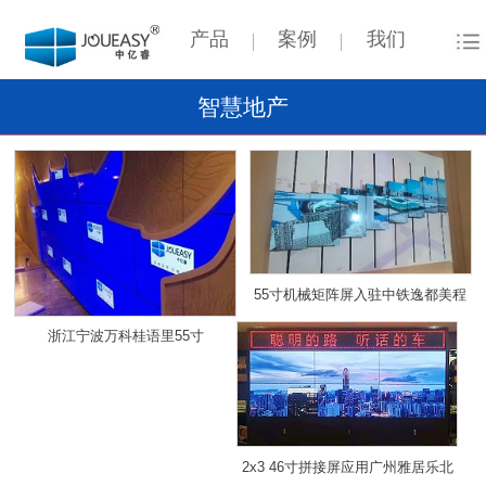
产品
案例
我们
智慧地产
55寸机械矩阵屏入驻中铁逸都美程
广场城市展厅打造创意互动营销新
浙江宁波万科桂语里55寸
模式
3.5mm3X5单元液晶拼接屏项目
2x3 46寸拼接屏应用广州雅居乐北