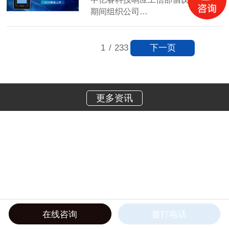
期间组织公司…
【详情】
下一页
1
/
233
更多资讯
在线咨询
拨打电话
在线电话
产品中心
工程案例
关于我们