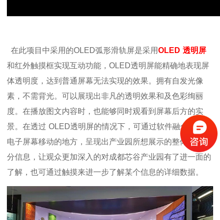
在此项目中采用的
OLED
弧形
滑轨屏是采用
OLED
透明屏
和红外触摸框实现互动功能
，
OLED
透明屏能精确地表现屏
体透明度，达到普通屏幕无法实现的效果。拥有自发光像
素，不需背光。可以展现出非凡的透明效果和及色彩绚丽
度。在播放图文内容时，也能够同时观看到屏幕后方的实
景。在透过
OLED
透明屏的情况下，可通过软件融合，实现
电子屏幕移动的地方，呈现出
产业园所想展示的整体或者部
分信息，让观众更加深入的对成都芯谷产业园有了进一面的
了解，也可通过触摸来进一步了解某个信息的详细数据。