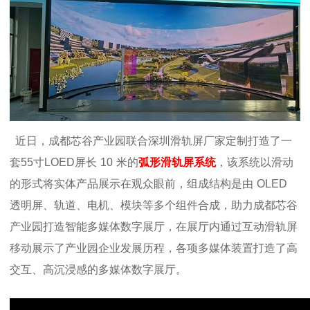
近日，成都芯谷产业园
联合深圳滑轨屏厂家定制打造了一
套
55
寸
LOED
屏长
10
米的
弧形滑轨屏系统
，
该系统以滑动
的形式将实体产品展示在观众眼前，组成结构是由
OLED
透明屏、轨道、电机、模块等多个组件合成
，助力成都芯谷
产业园打造智能多媒体数字展厅，在展厅内通过互动滑轨屏
移动展示了产业园企业发展历程，各项多媒体装置打造了高
交互、高沉浸感的多媒体数字展厅。