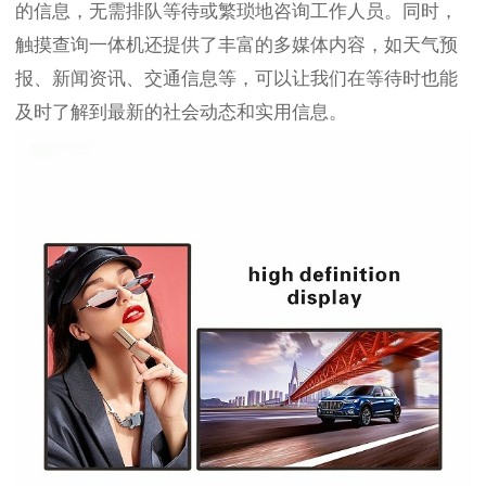
的信息，无需排队等待或繁琐地咨询工作人员。同时，
触摸查询一体机还提供了丰富的多媒体内容，如天气预
报、新闻资讯、交通信息等，可以让我们在等待时也能
及时了解到最新的社会动态和实用信息。