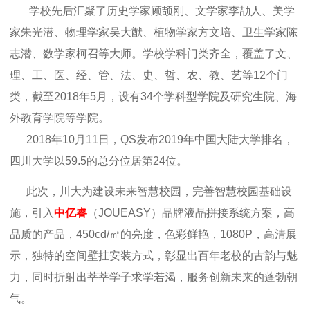
学校先后汇聚了历史学家顾颉刚、文学家李劼人、美学
家朱光潜、物理学家吴大猷、植物学家方文培、卫生学家陈
志潜、数学家柯召等大师。学校学科门类齐全，覆盖了文、
理、工、医、经、管、法、史、哲、农、教、艺等12个门
类，截至2018年5月，设有34个学科型学院及研究生院、海
外教育学院等学院。
2018年10月11日，QS发布2019年中国大陆大学排名，
四川大学以59.5的总分位居第24位。
此次，川大为建设未来智慧校园，完善智慧校园基础设
施，引入
中亿睿
（JOUEASY）品牌液晶拼接系统方案，高
品质的产品，
450cd/㎡的亮度，
色彩鲜艳，1080P，高清展
示，独特的空间壁挂安装方式，彰显出百年老校的古韵与魅
力，同时折射出莘莘学子求学若渴，服务创新未来的蓬勃朝
气。