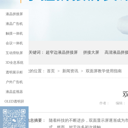
液晶拼接屏
液晶广告机
触摸一体机
会议一体机
热门关键词：
超窄边液晶拼接屏
拼接大屏
高清液晶拼
互动滑轨屏
3D全息系统
您的位置：
首页
>
新闻资讯
>
双面屏教学使用指南
透明展示柜
户外广告机
液晶监视器
OLED透明屛
作者：
编辑：
信息摘要：
随着科技的不断进步，双面显示屏逐渐成为
式。然而，对于许多初次接触…