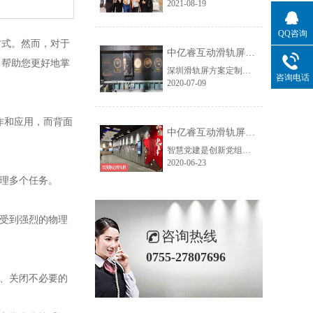
2021-08-19
QQ咨询
式。然而，对于
中亿睿互动滑轨屏案例：橙色科技企业展厅
，帮助您更好地掌
深圳滑轨屏方案定制源头厂家--中亿睿，根据烟台橙色科技企业展厅的现场情况、及尺寸高度为其制定了一套55寸6米长的轨道触摸屏，为山东烟台橙色科技打造高科技展厅。
咨询电话
2020-07-09
作和应用，而背面
中亿睿互动滑轨屏为浙江金华打造智慧党建馆
智慧党建是创新党组织活动的内容方式，它是积极运用互联网、大数据等新兴技术现党建工作的智能化管理，从而提升党的执政能力的理念。在这个理念指导之下，浙江金华党组织就开始探索智慧党建的各种载体，最终选择了深圳中亿睿双屏滑轨系统作为党建历程展示载体。
2020-06-23
理多个任务。
受到强烈的物理
咨询热线
0755-27807696
、关闭不必要的