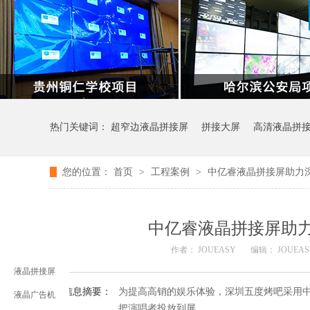
热门关键词：
超窄边液晶拼接屏
拼接大屏
高清液晶拼
您的位置：
首页
>
工程案例
>
中亿睿液晶拼接屏助力深
中亿睿液晶拼接屏助力
作者： JOUEASY
编辑： JOUEA
液晶拼接屏
信息摘要：
为提高高销的娱乐体验，深圳五度烤吧采用中亿
液晶广告机
把演唱者投放到屏…