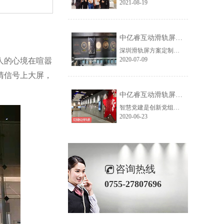
2021-08-19
中亿睿互动滑轨屏案例：橙色科技企业展厅
深圳滑轨屏方案定制源头厂家--中亿睿，根据烟台橙色科技企业展厅的现场情况、及尺寸高度为其制定了一套55寸6米长的轨道触摸屏，为山东烟台橙色科技打造高科技展厅。
2020-07-09
人的心境在喧嚣
清信号上大屏，
中亿睿互动滑轨屏为浙江金华打造智慧党建馆
智慧党建是创新党组织活动的内容方式，它是积极运用互联网、大数据等新兴技术现党建工作的智能化管理，从而提升党的执政能力的理念。在这个理念指导之下，浙江金华党组织就开始探索智慧党建的各种载体，最终选择了深圳中亿睿双屏滑轨系统作为党建历程展示载体。
2020-06-23
咨询热线
0755-27807696