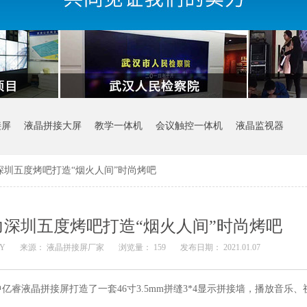
接屏
液晶拼接大屏
教学一体机
会议触控一体机
液晶监视器
圳五度烤吧打造“烟火人间”时尚烤吧
深圳五度烤吧打造“烟火人间”时尚烤吧
SY
来源： 液晶拼接屏厂家
浏览量：
159
发布日期： 2021.01.07
睿液晶拼接屏打造了一套46寸3.5mm拼缝3*4显示拼接墙，播放音乐