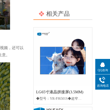
相关产品
视频，还可以
生意。
QQ咨询
咨询电话
LG65寸液晶拼接屏(3.5MM)
◆型号：YR-PJ6501S◆超窄边设计，双边拼缝3.5mm，真正做到无缝拼接◆在ISO9001严格的质量控制体系下生产◆色彩均匀，图像稳定，为拼接大画面定制功能◆采用DID液晶屏，打造高清高亮清晰视界