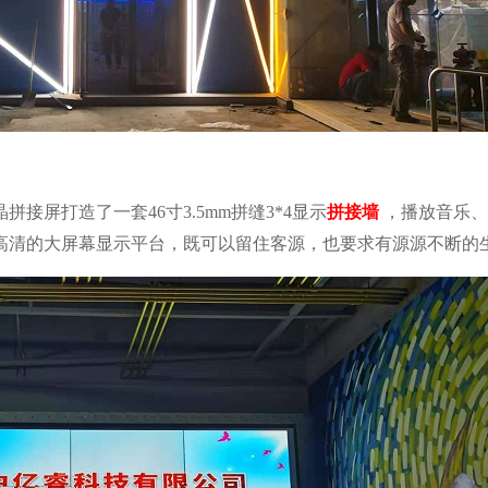
拼接屏打造了一套46
寸3.5mm拼缝
3*4
显示
拼接墙
，播放音乐、
高清的大屏幕显示平台，既可以留住客源，也要求有源源不断的