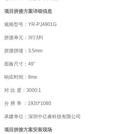
项目
拼接方案
详细信息
规格型号
：
YR-PJ4901G
拼接单元：
3
行
3
列
拼接拼缝：
3.5mm
面板尺寸
：
49''
响应时间：
8ms
对
比
度：
3000:1
分
辨
率
：
1920*1080
承建单位：深圳中亿睿科技有限公司
项目
拼接方案安装现场