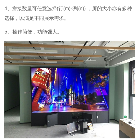
4、拼接数量可任意选择
(
行
(m)
×列
(n))
，屏的大小亦有多种
选择，以满足不同展示需求。
5、
操作简便，功能强大。