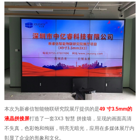
本次为新睿信智能物联研究院展厅提供的是
49
寸
3.5mm
的
液晶拼接屏
打造了一套
3X3
智慧
拼接墙，呈现的画面高清
不失真，色彩饱和绚丽，明亮无暗光，应用在多媒体展厅内
彰显了企业的形象和文化。