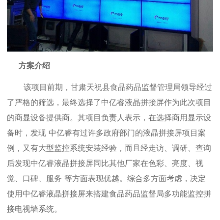
方案介绍
该项目前期，
甘肃天祝县食品药品监督管理局
领导经过
了严格的筛选，最终选择了
中亿睿
液晶拼接屏作为此次项目
的商显设备提供商。其项目负责人表示，在选择商用显示设
备时，发现
中亿睿
有过许多政府部门
的
液晶拼接屏项目案
例，又有大型监控系统安装经验，而且经走访、调研、查询
后发现
中亿睿
液晶拼接屏同比其他厂家在色彩、亮度、视
觉、口碑、服务
等方面表现
优越。综合多方面考虑，决定
使用
中亿睿
液晶拼接屏来搭建食品药品监督局
多功能监控拼
接电视墙系统
。