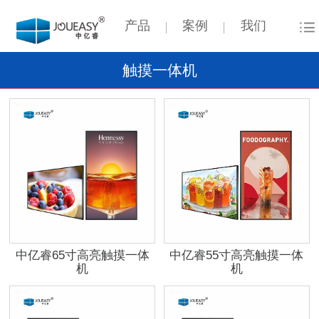
产品
案例
我们
触摸一体机
中亿睿65寸高亮触摸一体
中亿睿55寸高亮触摸一体
机
机