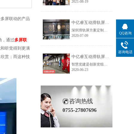
2021-08-19
是多屏联动的产品
中亿睿互动滑轨屏案例：橙色科技企业展厅
深圳滑轨屏方案定制源头厂家--中亿睿，根据烟台橙色科技企业展厅的现场情况、及尺寸高度为其制定了一套55寸6米长的轨道触摸屏，为山东烟台橙色科技打造高科技展厅。
QQ咨询
2020-07-09
动，通过
多屏联
觉和听觉得到更满
咨询电话
群欣赏；而这种技
中亿睿互动滑轨屏为浙江金华打造智慧党建馆
智慧党建是创新党组织活动的内容方式，它是积极运用互联网、大数据等新兴技术现党建工作的智能化管理，从而提升党的执政能力的理念。在这个理念指导之下，浙江金华党组织就开始探索智慧党建的各种载体，最终选择了深圳中亿睿双屏滑轨系统作为党建历程展示载体。
2020-06-23
咨询热线
0755-27807696