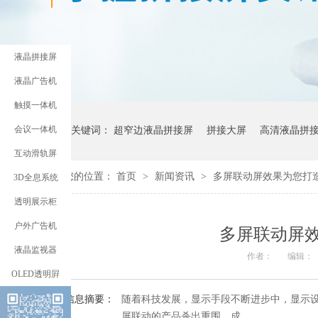
液晶拼接屏
液晶广告机
触摸一体机
会议一体机
热门关键词：
超窄边液晶拼接屏
拼接大屏
高清液晶拼
互动滑轨屏
您的位置：
首页
>
新闻资讯
>
多屏联动屏效果为您打
3D全息系统
透明展示柜
户外广告机
多屏联动屏
液晶监视器
作者：
编辑：
OLED透明屛
信息摘要：
随着科技发展，显示手段不断进步中，显示
屏联动的产品杀出重围，成…