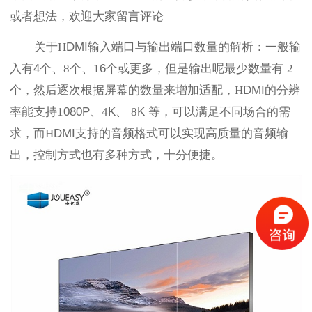
或者想法，欢迎大家留言评论
关于
H
DMI输入端口与输出端口数量的解析：一般输
入有4
个、
8个、1
6
个或更多，但是输出呢最少数量有
2
个，然后逐次根据屏幕的数量来增加适配，H
DMI
的分辨
率能支持
1
080P
、
4
K
、
8
K
等，可以满足不同场合的需
求，而
H
DMI支持的音频格式可以实现高质量的音频输
出，控制方式也有多种方式，十分便捷。