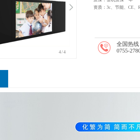
资质：3c、节能、CE、R
全国热线
0755-278
1
/4